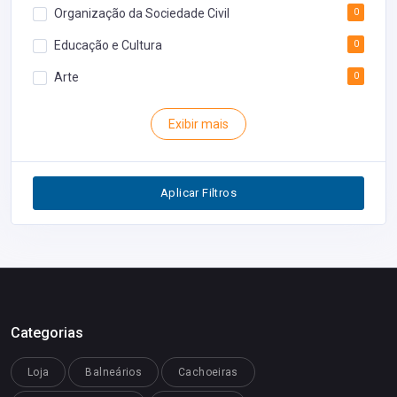
Organização da Sociedade Civil
0
Educação e Cultura
0
Arte
0
Rodoviária
0
Exibir mais
Inventário
0
Segurança
0
Aplicar Filtros
Restaurantes
0
Categorias
Loja
Balneários
Cachoeiras