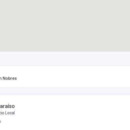
em Nobres
araíso
io Local
s