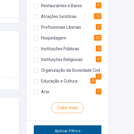
Restaurantes e Bares
9
Atrações turistícas
12
Profissionais Liberais
2
Hospedagem
20
Instituições Públicas
0
Instituições Religiosas
0
Organização da Sociedade Civil
0
Educação e Cultura
0
Arte
0
Rodoviária
0
Exibir mais
Inventário
0
Segurança
0
Aplicar Filtros