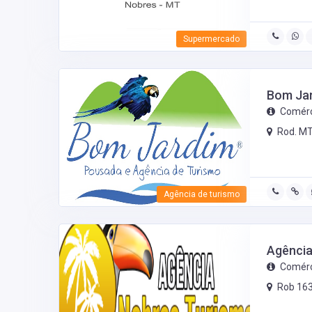
Supermercado
Bom Jar
Comérc
Rod. MT
Agência de turismo
Agência
Comérc
Rob 163