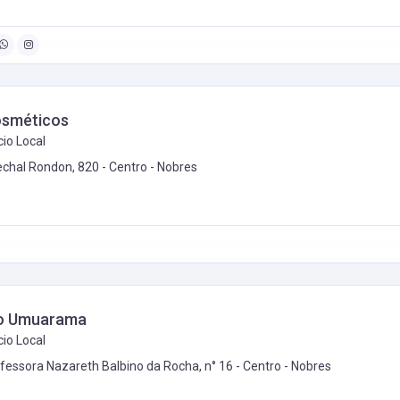
osméticos
io Local
chal Rondon, 820 - Centro -
Nobres
o Umuarama
io Local
fessora Nazareth Balbino da Rocha, n° 16 - Centro -
Nobres