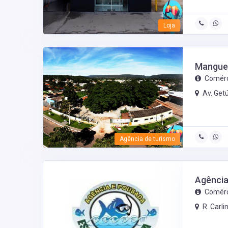
Loja
Manguei
Comérc
Av. Get
Agência de turismo
Agência
Comérc
R. Carli