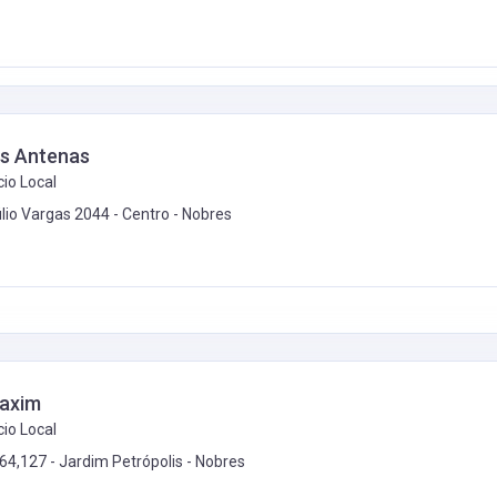
s Antenas
io Local
úlio Vargas 2044 - Centro -
Nobres
Xaxim
io Local
64,127 - Jardim Petrópolis -
Nobres