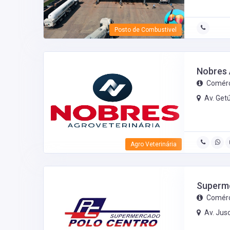
Posto de Combustivel
Nobres 
Comérc
Av. Get
Agro Veterinária
Superm
Comérc
Av. Jus