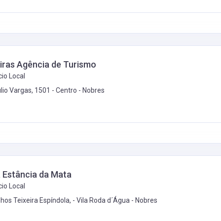
ras Agência de Turismo
io Local
úlio Vargas, 1501 - Centro -
Nobres
 Estância da Mata
io Local
nhos Teixeira Espíndola, - Vila Roda d´Água -
Nobres