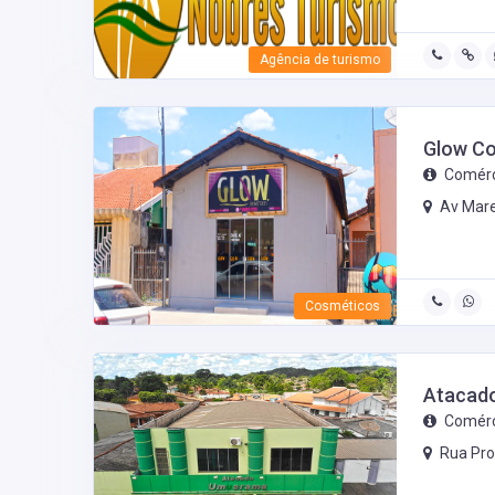
Agência de turismo
Glow C
Comérc
Av Mare
Cosméticos
Atacad
Comérc
Rua Pro