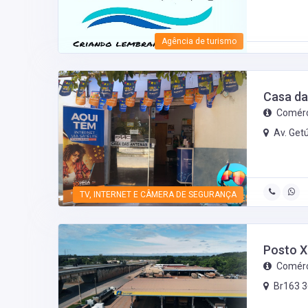
Agência de turismo
Casa da
Comérc
Av. Get
TV, INTERNET E CÂMERA DE SEGURANÇA
Posto 
Comérc
Br163 3