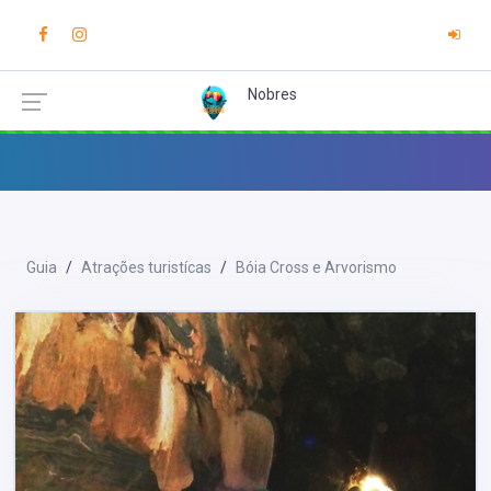
Nobres
Guia
Atrações turistícas
Bóia Cross e Arvorismo