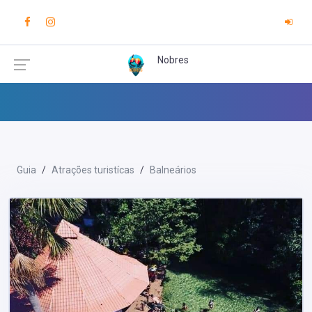
Nobres
Guia
Atrações turistícas
Balneários